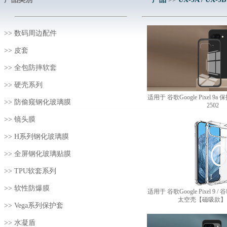
>>
数码周边配件
>>
皮套
>>
全包防摔软套
>>
硬壳系列
适用于 谷歌Google Pixel 9a
>>
防偷窥钢化玻璃膜
2502
>>
镜头膜
>>
H系列钢化玻璃膜
>>
全屏钢化玻璃贴膜
>>
TPU软套系列
>>
软性防爆膜
适用于 谷歌Google Pixel 9 / 谷歌G
太空壳【磁吸款】 20
>>
Vega系列保护套
>>
水凝盾