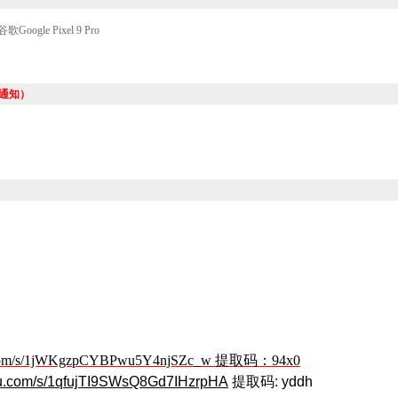
歌Google Pixel 9 Pro
通知）
idu.com/s/1jWKgzpCYBPwu5Y4njSZc_w 提取码：94x0
idu.com/s/1qfujTI9SWsQ8Gd7IHzrpHA
提取码: yddh