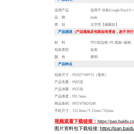
适用产品
适用于 谷歌Google Pixel 9 / 谷
品 牌
imak
类 别
太空壳【磁吸款】
产品描述
（产品规格及包装如有更改，恕不另行
材 料
TPU软边框+PC底板+磁铁
包装类型
盒装
颜 色
透明
产品特点
包装尺寸：约182*100*15（毫米）
产品毛重：约65克
产品净重：约35克
产品厚度：约1.5mm
商品条码：6957476824248
手机尺寸：152.4mm-71.12mm-7.62mm
视频观看下载链接：
https://pan.ba
图
片资料包下载链接:
https://pan.ba