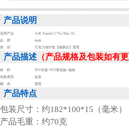
产品说明
适用产品
小米 Xiaomi 17 Pro Max 5G
品 牌
imak
类 别
巧克力保护套【磁吸款】透黑
产品描述
（产品规格及包装如有更
材 料
TPU软套+PET硬底板+磁铁
包装类型
盒装
颜 色
透黑
产品特点
包装尺寸：约182*100*15（毫米）
产品毛重：约70克