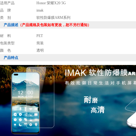
适用产品
Honor 荣耀X20 5G
品 牌
imak
类 别
软性防爆膜ARM系列
产品描述
（产品规格及包装如有更改，恕不另行通知）
材 料
PET
包装类型
简装
颜 色
透明
产品特点