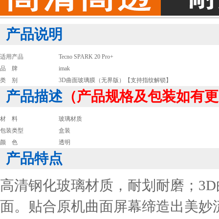
产品说明
适用产品
Tecno SPARK 20 Pro+
品 牌
imak
类 别
3D曲面玻璃膜（无界版）【支持指纹解锁】
产品描述
（产品规格及包装如有更
材 料
玻璃材质
包装类型
盒装
颜 色
透明
产品特点
高清钢化玻璃材质，耐划耐磨；3
面。贴合原机曲面屏幕缔造出美妙