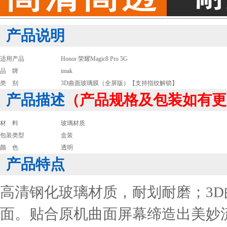
产品说明
适用产品
Honor 荣耀Magic8 Pro 5G
品 牌
imak
类 别
3D曲面玻璃膜（全屏版）【支持指纹解锁】
产品描述
（产品规格及包装如有更
材 料
玻璃材质
包装类型
盒装
颜 色
透明
产品特点
高清钢化玻璃材质，耐划耐磨；3
面。贴合原机曲面屏幕缔造出美妙