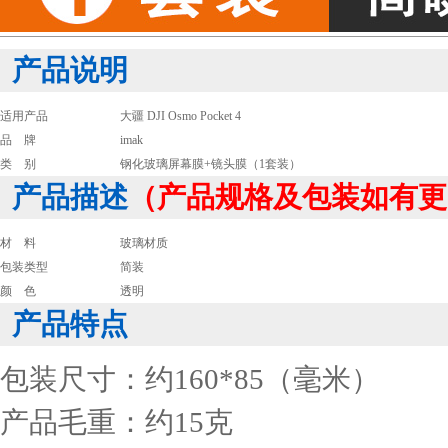
产品说明
适用产品
大疆 DJI Osmo Pocket 4
品 牌
imak
类 别
钢化玻璃屏幕膜+镜头膜（1套装）
产品描述
（产品规格及包装如有更
材 料
玻璃材质
包装类型
简装
颜 色
透明
产品特点
包装尺寸：约160*85（毫米）
产品毛重：约15克