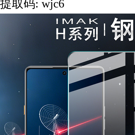
提取码: wjc6