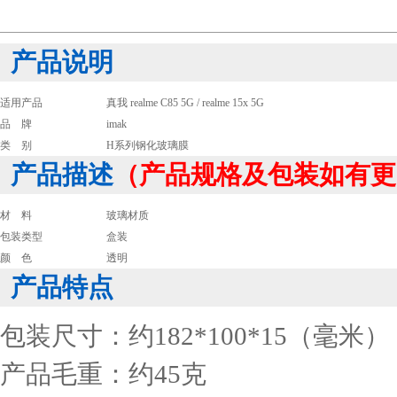
产品说明
适用产品
真我 realme C85 5G / realme 15x 5G
品 牌
imak
类 别
H系列钢化玻璃膜
产品描述
（产品规格及包装如有更
材 料
玻璃材质
包装类型
盒装
颜 色
透明
产品特点
包装尺寸：约182*100*15（毫米）
产品毛重：约45克