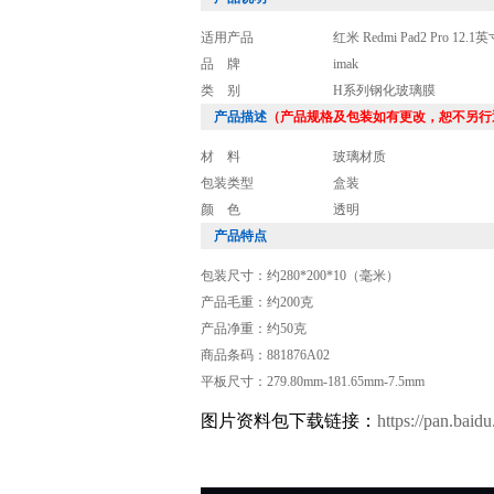
适用产品
红米 Redmi Pad2 Pro 12.
品 牌
imak
类 别
H系列钢化玻璃膜
产品描述
（产品规格及包装如有更改，恕不另行
材 料
玻璃材质
包装类型
盒装
颜 色
透明
产品特点
包装尺寸：约280*200*10（毫米）
产品毛重：约200克
产品净重：约50克
商品条码：881876A02
平板尺寸：279.80mm-181.65mm-7.5mm
图片资料包下载链接：
https://pan.b