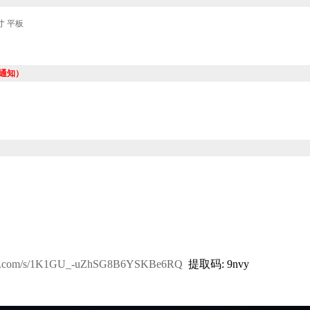
1英寸 平板
通知）
aidu.com/s/1K1GU_-uZhSG8B6YSKBe6RQ
提取码: 9nvy