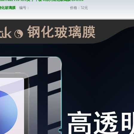
系列钢化玻璃膜
编号：
价格：52元