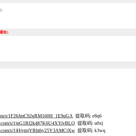
4G
通知）
du.com/s/1F26JmC92gRM160H_1E9qGA
提取码: e8q6
idu.com/s/1jnG1Rf2k487K6U4XYivBLQ
提取码: u0xj
idu.com/s/1jHjymjYRhthy25Y3AMCjXw
提取码: k3wq