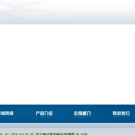
13C 4G / POCO C65 4G 无尘舱H系列钢化玻璃膜 20-2508