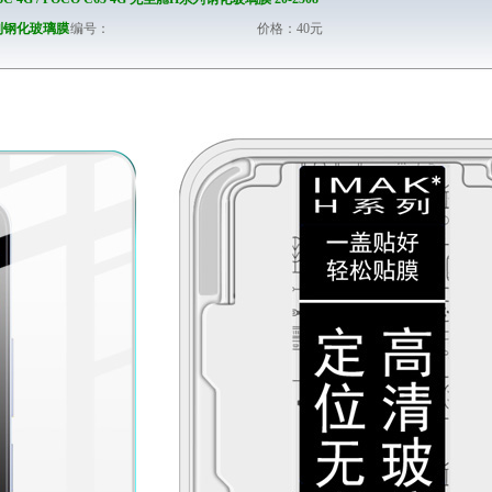
舱H系列钢化玻璃膜
编号：
价格：40元