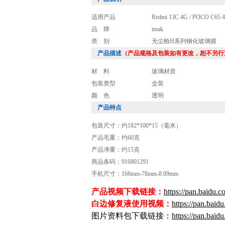
适用产品
Redmi 13C 4G / POCO C65 
品 牌
imak
类 别
无尘舱H系列钢化玻璃膜
产品描述
（产品规格及包装如有更改，恕不另行
材 料
玻璃材质
包装类型
盒装
颜 色
透明
产品特点
包装尺寸：约182*100*15（毫米）
产品毛重：约60克
产品净重：约15克
商品条码：916801291
手机尺寸：168mm-78mm-8.09mm
产品视频下载链接：
https://pan.bai
白边修复液使用视频：
https://pan.ba
图片资料包下载链接：
https://pan.ba