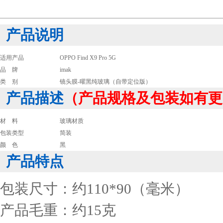
产品说明
适用产品
OPPO Find X9 Pro 5G
品 牌
imak
类 别
镜头膜-曜黑纯玻璃（自带定位版）
产品描述
（产品规格及包装如有更
材 料
玻璃材质
包装类型
简装
颜 色
黑
产品特点
包装尺寸：约110*90（毫米）
产品毛重：约15克