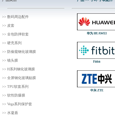
>>
数码周边配件
>>
皮套
华为 HUAWEI
>>
全包防摔软套
>>
硬壳系列
>>
防偷窥钢化玻璃膜
>>
镜头膜
Fitbit
>>
H系列钢化玻璃膜
>>
全屏钢化玻璃贴膜
>>
TPU软套系列
中兴 ZTE
>>
软性防爆膜
>>
Vega系列保护套
>>
水凝盾